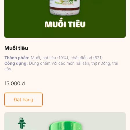
Muối tiêu
Thành phần:
Muối, hạt tiêu (10%), chất điều vị (621)
Công dụng:
Dùng chấm với các món hải sản, thịt nướng, trái
cây.
15.000 đ
Đặt hàng