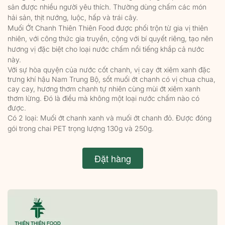
sản được nhiều người yêu thích. Thường dùng chấm các món 
hải sản, thịt nướng, luộc, hấp và trái cây.
Muối Ớt Chanh Thiên Thiên Food được phối trộn từ gia vị thiên 
nhiên, với công thức gia truyền, cộng với bí quyết riêng, tạo nên 
hương vị đặc biệt cho loại nước chấm nổi tiếng khắp cả nước 
này. 
Với sự hòa quyện của nước cốt chanh, vị cay ớt xiêm xanh đặc 
trưng khí hậu Nam Trung Bộ, sốt muối ớt chanh có vị chua chua, 
cay cay, hương thơm chanh tự nhiên cùng mùi ớt xiêm xanh 
Tìm hiểu sản phẩm
thơm lừng. Đó là điều mà không một loại nước chấm nào có 
được.
Có 2 loại: Muối ớt chanh xanh và muối ớt chanh đỏ. Được đóng 
gói trong chai PET trọng lượng 130g và 250g.
Đặt hàng