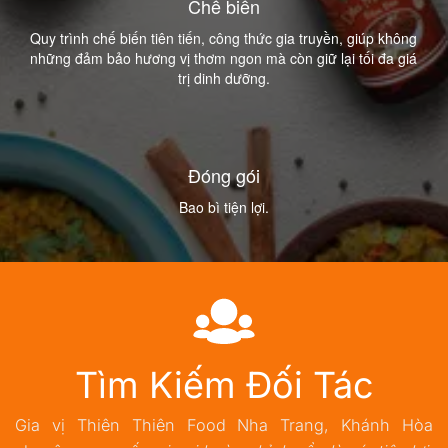
Chế biến
Quy trình chế biến tiên tiến, công thức gia truyền, giúp không 
những đảm bảo hương vị thơm ngon mà còn giữ lại tối đa giá 
trị dinh dưỡng.
Đóng gói
Bao bì tiện lợi.
Tìm Kiếm Đối Tác
Gia vị Thiên Thiên Food Nha Trang, Khánh Hòa