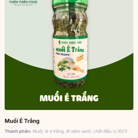
Muối É Trắng
Thành phần:
Muối, lá é trắng, ớt xiêm xanh, chất điều vị (621)