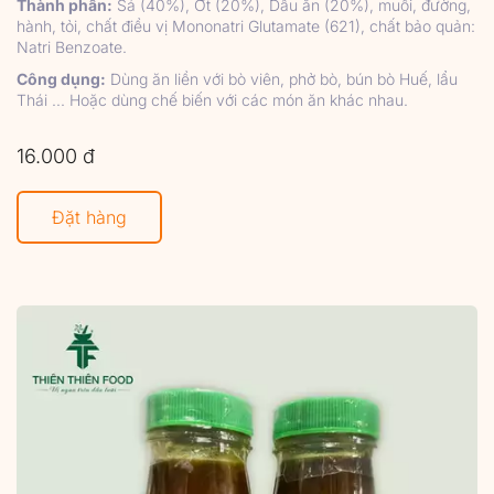
Thành phần:
Sả (40%), Ớt (20%), Dầu ăn (20%), muối, đường,
hành, tỏi, chất điều vị Mononatri Glutamate (621), chất bảo quản:
Natri Benzoate.
Công dụng:
Dùng ăn liền với bò viên, phở bò, bún bò Huế, lẩu
Thái ... Hoặc dùng chế biến với các món ăn khác nhau.
16.000 đ
Đặt hàng