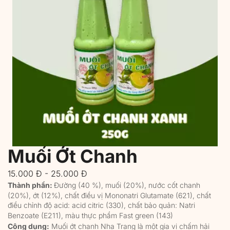
Tìm hiểu sự khác biệt
Muối Ớt Chanh
15.000 Đ - 25.000 Đ
Thành phần: 
Đường (40 %), muối (20%), nước cốt chanh 
(20%), ớt (12%), chất điều vị Mononatri Glutamate (621), chất 
điều chỉnh độ acid: acid citric (330), chất bảo quản: Natri 
Benzoate (E211), màu thực phẩm Fast green (143)
Công dụng:
 Muối ớt chanh Nha Trang là một gia vị chấm hải 