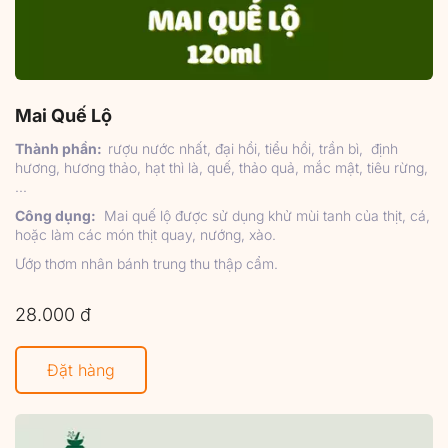
Mai Quế Lộ
Thành phần:
r
ượu nước nhất, đại hồi, tiểu hồi, trần bì,
định
hương,
hương thảo, hạt thì là, quế, thảo quả, mắc mật, tiêu rừng,
...
Công dụng:
Mai quế lộ được sử dụng khử mùi tanh của thịt, cá,
hoặc làm các món thịt quay, nướng, xào.
Ướp thơm nhân bánh trung thu thập cẩm.
28.000 đ
Đặt hàng