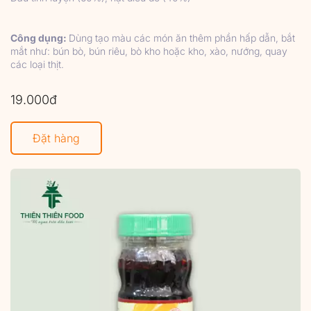
Công dụng:
Dùng
t
ạo màu các món ăn thêm phần hấp dẫn, bắt
mắt như: bún bò, bún riêu, bò kho hoặc kho, xào, nướng, quay
các loại thịt.
19.000đ
Đặt hàng