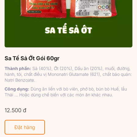
Sa Tế Sả Ớt Gói 60gr
Thành phần:
Sả (40%), Ớt (20%), Dầu ăn (20%), muối, đường,
hành, tỏi, chất điều vị Mononatri Glutamate (621), chất bảo quản:
Natri Benzoate.
Công dụng:
Dùng ăn liền với bò viên, phở bò, bún bò Huế, lẩu
Thái ... Hoặc dùng chế biến với các món ăn khác nhau.
12.500 đ
Đặt hàng