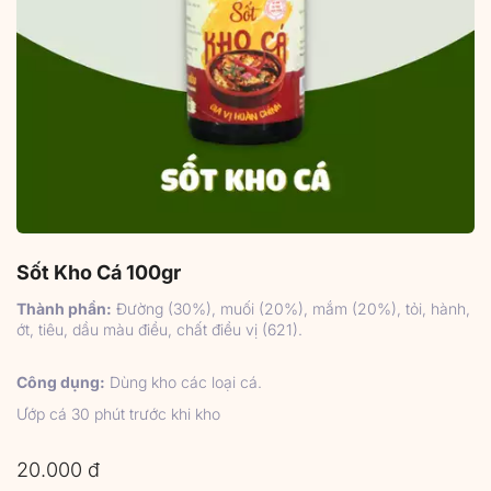
Sốt Kho Cá 100gr
Thành phần:
Đường (30%), muối (20%), mắm (20%), tỏi, hành,
ớt, tiêu, dầu màu điều, chất điều vị (621).
Công dụng:
Dùng kho các loại cá.
Ướp cá 30 phút trước khi kho
20.000 đ