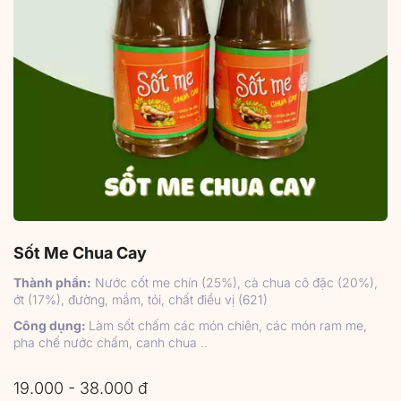
Sốt Me Chua Cay
Thành phần:
Nước cốt me chín (25%), cà chua cô đặc (20%),
ớt (17%), đường, mắm, tỏi, chất điều vị (621)
Công dụng:
Làm sốt chấm các món chiên, các món ram me,
pha chế nước chấm, canh chua ..
19.000 - 38.000 đ