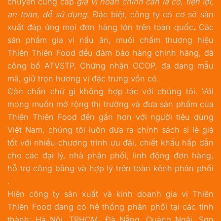
chuyên cung cấp
gia vị hoàn chỉnh cần là có, tiện lợi,
an toàn, dễ sử dụng
. Đặc biệt, công ty có cơ sở sản
xuất đáp ứng mọi đơn hàng lớn trên toàn quốc
.
Các
sản phẩm gia vị nấu ăn, muối chấm thương hiệu
Thiên Thiên Food đều đảm bảo hàng chính hãng, đã
công bố ATVSTP, Chứng nhận OCOP, đa dạng mẫu
mã, giữ trọn hương vị đặc trưng vốn có.
Còn chần chừ gì không hợp tác với chúng tôi. Với
mong muốn mở rộng thị trường và đưa sản phẩm của
Thiên Thiên Food đến gần hơn với người tiêu dùng
Việt Nam, chúng tôi luôn đưa ra chính sách sỉ lẻ giá
tốt với nhiều chương trình ưu đãi, chiết khấu hấp dẫn
cho các đại lý, nhà phân phối, linh động đơn hàng,
hỗ trợ công bằng và hợp lý trên toàn kênh phân phối
.
Hiện công ty sản xuất và kinh doanh gia vị Thiên
Thiên Food đang có hệ thống phân phối tại các tỉnh
thành: Hà Nội, TPHCM, Đà Nẵng, Quảng Ngãi, Sơn