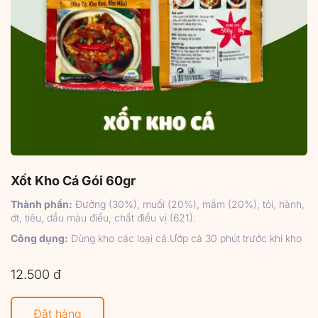
Xốt Kho Cá Gói 60gr
Thành phần:
Đường (30%), muối (20%), mắm (20%), tỏi, hành,
ớt, tiêu, dầu màu điều, chất điều vị (621).
Công dụng:
Dùng kho các loại cá.Ướp cá 30 phút trước khi kho
12.500 đ
Đặt hàng